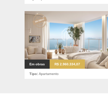
Em obras
R$ 2.960.334,07
Tipo:
Apartamento