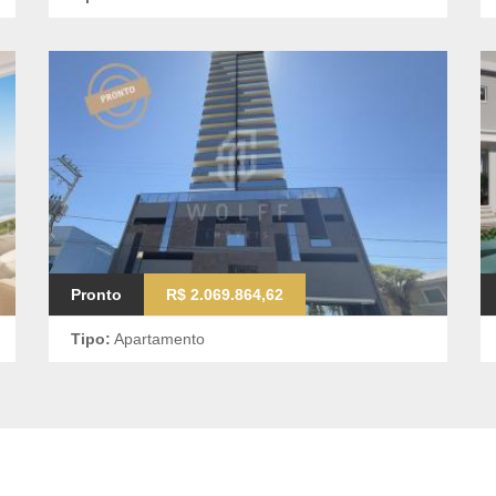
Pronto
R$ 2.069.864,62
Tipo:
Apartamento