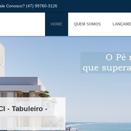
ale Conosco? (47) 99760-3126
HOME
QUEM SOMOS
LANÇAM
I - Tabuleiro -