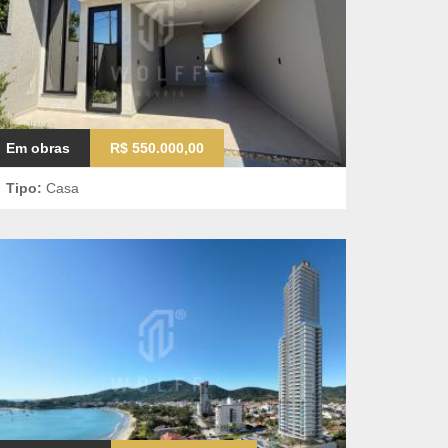
Em obras
R$ 550.000,00
Tipo:
Casa