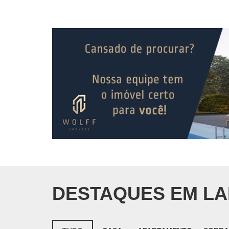
DESTAQUES EM L