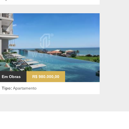
Em Obras
R$ 980.000,00
Tipo:
Apartamento