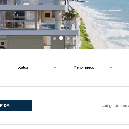
Status
Menor preço
PIDA