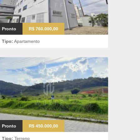
Pronto
R$ 760.000,00
Tipo:
Apartamento
Pronto
R$ 450.000,00
Tipo:
Terreno