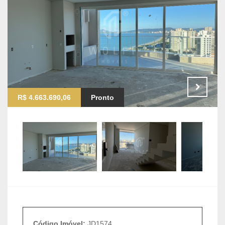
R$ 4.663.690,06
Pronto
Código Imóvel:
JD1574