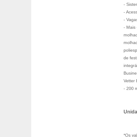
- Sist
- Aces
- Vaga
- Mais
molhad
molhad
polies
de fes
integr
Busine
Vetter
- 200 
Unida
*Os va