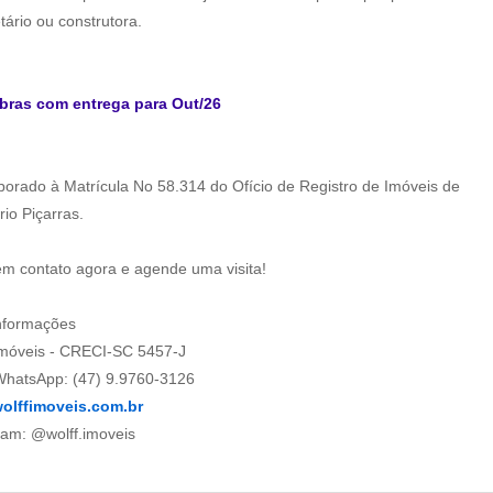
tário ou construtora.
bras com entrega para Out/26
rporado à Matrícula No 58.314 do Ofício de Registro de Imóveis de
rio Piçarras.
em contato agora e agende uma visita!
nformações
Imóveis - CRECI-SC 5457-J
hatsApp: (47) 9.9760-3126
olffimoveis.com.br
ram: @wolff.imoveis