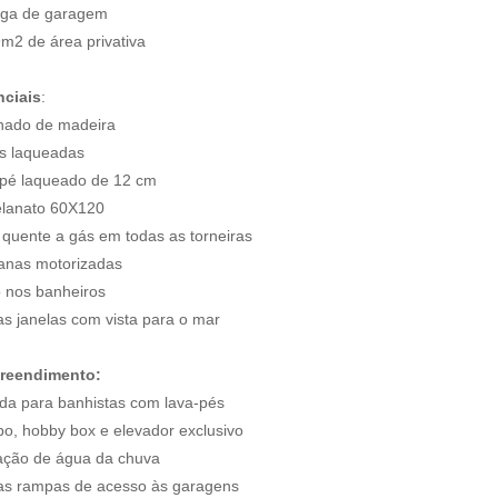
aga de garagem
9m2 de área privativa
nciais
:
nado de madeira
as laqueadas
pé laqueado de 12 cm
elanato 60X120
 quente a gás em todas as torneiras
ianas motorizadas
o nos banheiros
as janelas com vista para o mar
reendimento:
ada para banhistas com lava-pés
bo, hobby box e elevador exclusivo
ação de água da chuva
as rampas de acesso às garagens