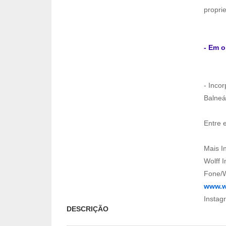
proprie
- Em o
- Inco
Balneá
Entre 
Mais I
Wolff 
Fone/W
www.w
Instag
DESCRIÇÃO