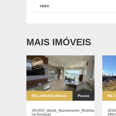
VIDEO
MAIS IMÓVEIS
R$ 1.650.000,00/mês
Pronto
R$ 3
JD1403_Velutti_Apartamento_Mobiliado
JD16
na Armação
300m