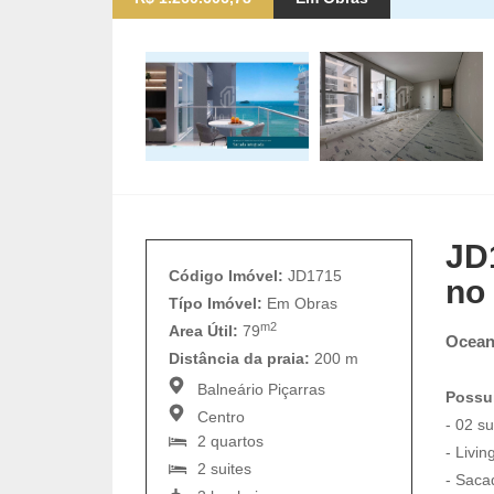
JD
Código Imóvel:
JD1715
no
Típo Imóvel:
Em Obras
m2
Area Útil:
79
Ocean
Distância da praia:
200 m
Balneário Piçarras
Possu
Centro
- 02 su
2 quartos
- Livin
2 suites
- Saca