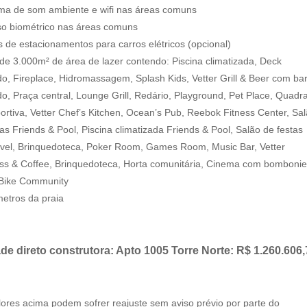
ema de som ambiente e wifi nas áreas comuns
so biométrico nas áreas comuns
s de estacionamentos para carros elétricos (opcional)
 de 3.000m² de área de lazer contendo: Piscina climatizada, Deck
o, Fireplace, Hidromassagem, Splash Kids, Vetter Grill & Beer com ba
o, Praça central, Lounge Grill, Redário, Playground, Pet Place, Quadr
portiva, Vetter Chef’s Kitchen, Ocean’s Pub, Reebok Fitness Center, Sa
tas Friends & Pool, Piscina climatizada Friends & Pool, Salão de festas
ável, Brinquedoteca, Poker Room, Games Room, Music Bar, Vetter
ss & Coffee, Brinquedoteca, Horta comunitária, Cinema com bombonie
 Bike Community
metros da praia
de direto construtora: Apto 1005 Torre Norte: R$ 1.260.606
lores acima podem sofrer reajuste sem aviso prévio por parte do