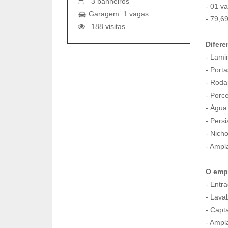
3 banheiros
- 01 v
Garagem: 1 vagas
- 79,6
188 visitas
Difere
- Lami
- Port
- Roda
- Porc
- Água
- Pers
- Nich
- Ampl
O emp
- Entr
- Lava
- Capt
- Ampl